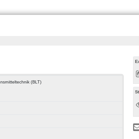
E
ensmitteltechnik (BLT)
S