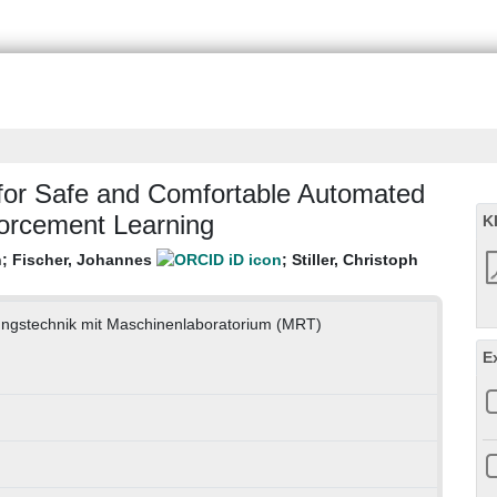
 for Safe and Comfortable Automated
nforcement Learning
K
n
;
Fischer, Johannes
;
Stiller, Christoph
lungstechnik mit Maschinenlaboratorium (MRT)
E