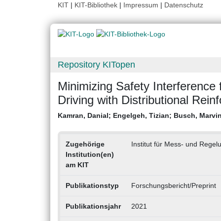
KIT
|
KIT-Bibliothek
|
Impressum
|
Datenschutz
Repository KITopen
Minimizing Safety Interference
Driving with Distributional Rei
Kamran, Danial
;
Engelgeh, Tizian
;
Busch, Marvi
Zugehörige
Institut für Mess- und Rege
Institution(en)
am KIT
Publikationstyp
Forschungsbericht/Preprint
Publikationsjahr
2021