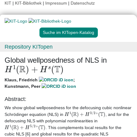
KIT
|
KIT-Bibliothek
|
Impressum
|
Datenschutz
Suche im KITopen-Katalog
Repository KITopen
Global wellposedness of NLS in
H
1
(
R
)
+
H
s
(
T
)
Klaus, Friedrich
;
Kunstmann, Peer
Abstract:
We show global wellposedness for the defocusing cubic nonlinear
H
1
(
R
)
+
H
3
/
2
+
(
T
)
Schrödinger equation (NLS) in
, and for the
defocusing NLS with polynomial nonlinearities in
H
1
(
R
)
+
H
5
/
2
+
(
T
)
. This complements local results for the
cubic NLS [6] and global results for the quadratic NLS