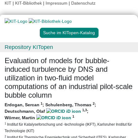
KIT
|
KIT-Bibliothek
|
Impressum
|
Datenschutz
Suche im KITopen-Katalog
Repository KITopen
Evaluation of models for bubble-
induced turbulence by DNS and
utilization in two-fluid model
computations of an industrial pilot-scale
bubble column
1
2
Erdogan, Sercan
;
Schulenberg, Thomas
;
1
,3
Deutschmann, Olaf
;
1
Wörner, Martin
1
Institut für Katalyseforschung und -technologie (IKFT), Karlsruher Institut für
Technologie (KIT)
2
Institut für Thermische Energietechnik und Sicherheit (ITES), Karlsruher