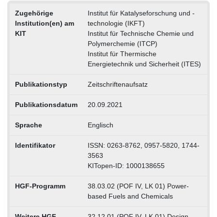
Zugehörige
Institut für Katalyseforschung und -
Institution(en) am
technologie (IKFT)
KIT
Institut für Technische Chemie und
Polymerchemie (ITCP)
Institut für Thermische
Energietechnik und Sicherheit (ITES)
Publikationstyp
Zeitschriftenaufsatz
Publikationsdatum
20.09.2021
Sprache
Englisch
Identifikator
ISSN: 0263-8762, 0957-5820, 1744-
3563
KITopen-ID: 1000138655
HGF-Programm
38.03.02 (POF IV, LK 01) Power-
based Fuels and Chemicals
Weitere HGF-
32.12.01 (POF IV, LK 01) Design