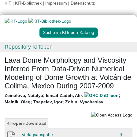
KIT
|
KIT-Bibliothek
|
Impressum
|
Datenschutz
Suche im KITopen-Katalog
Repository KITopen
Lava Dome Morphology and Viscosity
Inferred From Data-Driven Numerical
Modeling of Dome Growth at Volcán de
Colima, Mexico During 2007-2009
Zeinalova, Natalya
;
Ismail-Zadeh, Alik
;
Melnik, Oleg
;
Tsepelev, Igor
;
Zobin, Vyacheslav
KITopen-Download
Verlagsausgabe
§