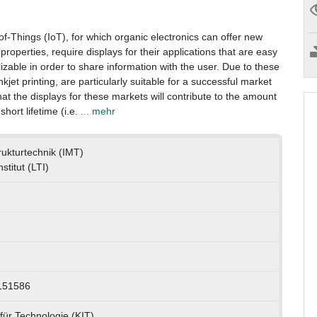
f-Things (IoT), for which organic electronics can offer new
ed properties, require displays for their applications that are easy
zable in order to share information with the user. Due to these
kjet printing, are particularly suitable for a successful market
hat the displays for these markets will contribute to the amount
hort lifetime (i.e.
... mehr
trukturtechnik (IMT)
stitut (LTI)
151586
 für Technologie (KIT)