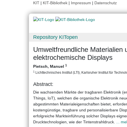
KIT
|
KIT-Bibliothek
|
Impressum
|
Datenschutz
Repository KITopen
Umweltfreundliche Materialien 
elektrochemische Displays
1
Pietsch, Manuel
1
Lichttechnisches Institut (LTI), Karlsruher Institut für Technol
Abstract:
Die wachsenden Märkte der tragbaren Elektronik (eng
Things, IoT), welchen die organische Elektronik neue
abgestimmten Materialeigenschaften bietet, erforde
kostengünstige, tragbare und personalisierbare Dis
erfolgreiche Markteinführung solcher Displays eign
Drucktechnologien, wie der Tintenstrahldruck.
... me