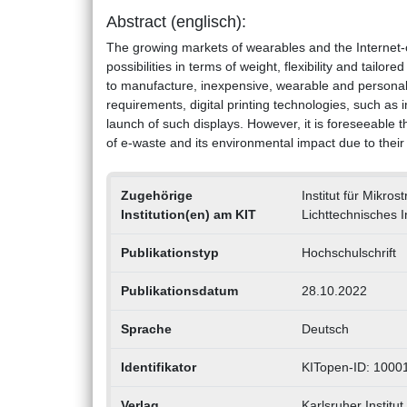
Abstract (englisch):
The growing markets of wearables and the Internet-o
possibilities in terms of weight, flexibility and tailor
to manufacture, inexpensive, wearable and personali
requirements, digital printing technologies, such as in
launch of such displays. However, it is foreseeable t
of e-waste and its environmental impact due to their s
Zugehörige
Institut für Mikros
Institution(en) am KIT
Lichttechnisches In
Publikationstyp
Hochschulschrift
Publikationsdatum
28.10.2022
Sprache
Deutsch
Identifikator
KITopen-ID: 1000
Verlag
Karlsruher Institut