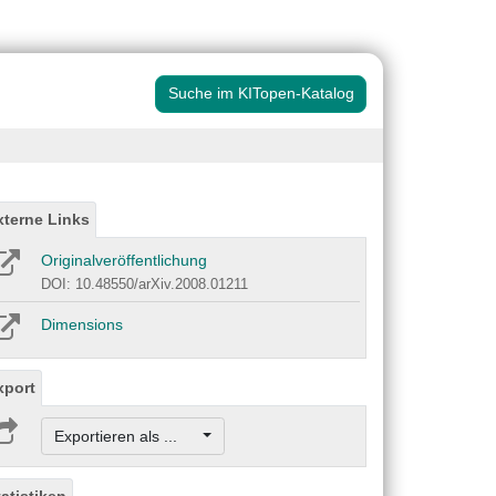
Suche im KITopen-Katalog
xterne Links
Originalveröffentlichung
DOI: 10.48550/arXiv.2008.01211
Dimensions
xport
Exportieren als ...
tatistiken