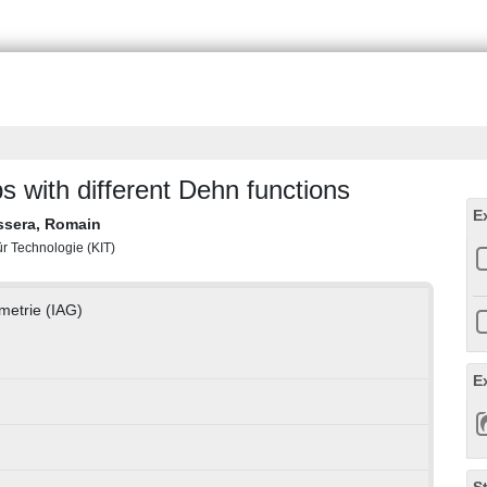
s with different Dehn functions
E
ssera, Romain
für Technologie (KIT)
metrie (IAG)
E
S