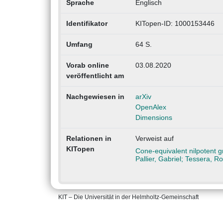
Sprache
Englisch
Identifikator
KITopen-ID: 1000153446
Umfang
64 S.
Vorab online
03.08.2020
veröffentlicht am
Nachgewiesen in
arXiv
OpenAlex
Dimensions
Relationen in
Verweist auf
KITopen
Cone‐equivalent nilpotent gr
Pallier, Gabriel; Tessera, 
KIT – Die Universität in der Helmholtz-Gemeinschaft