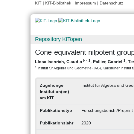
KIT
|
KIT-Bibliothek
|
Impressum
|
Datenschutz
Repository KITopen
Cone‐equivalent nilpotent group
1
1
Llosa Isenrich, Claudio
;
Pallier, Gabriel
;
Te
1
Institut für Algebra und Geometrie (IAG), Karlsruher Institut 
Zugehörige
Institut für Algebra und Geo
Institution(en)
am KIT
Publikationstyp
Forschungsbericht/Preprint
Publikationsjahr
2020