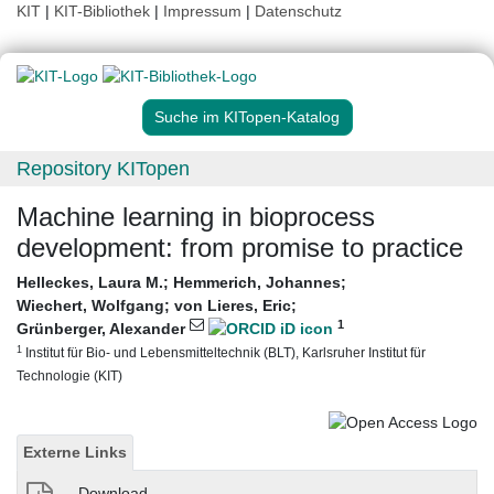
KIT
|
KIT-Bibliothek
|
Impressum
|
Datenschutz
Suche im KITopen-Katalog
Repository KITopen
Machine learning in bioprocess
development: from promise to practice
Helleckes, Laura M.
;
Hemmerich, Johannes
;
Wiechert, Wolfgang
;
von Lieres, Eric
;
1
Grünberger, Alexander
1
Institut für Bio- und Lebensmitteltechnik (BLT), Karlsruher Institut für
Technologie (KIT)
Externe Links
Download