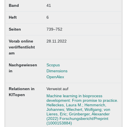
Band
41
Heft
6
Seiten
739–752
Vorab online
28.11.2022
veröffentlicht
am
Nachgewiesen
Scopus
in
Dimensions
OpenAlex
Relationen in
Verweist auf
KITopen
Machine learning in bioprocess
development: From promise to practice.
Helleckes, Laura M.; Hemmerich,
Johannes; Wiechert, Wolfgang; von
Lieres, Eric; Grünberger, Alexander
(2022) Forschungsbericht/Preprint
(1000153884)