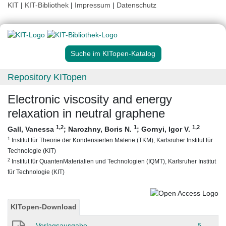
KIT
|
KIT-Bibliothek
|
Impressum
|
Datenschutz
Suche im KITopen-Katalog
Repository KITopen
Electronic viscosity and energy
relaxation in neutral graphene
1
,2
1
1
,2
Gall, Vanessa
;
Narozhny, Boris N.
;
Gornyi, Igor V.
1
Institut für Theorie der Kondensierten Materie (TKM), Karlsruher Institut für
Technologie (KIT)
2
Institut für QuantenMaterialien und Technologien (IQMT), Karlsruher Institut
für Technologie (KIT)
KITopen-Download
Verlagsausgabe
§