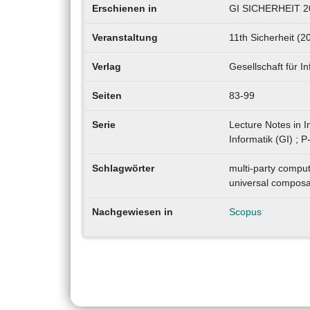
Erschienen in
GI SICHERHEIT 20
Veranstaltung
11th Sicherheit (2
Verlag
Gesellschaft für In
Seiten
83-99
Serie
Lecture Notes in I
Informatik (GI) ; P
Schlagwörter
multi-party comput
universal composab
Nachgewiesen in
Scopus