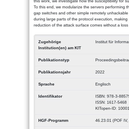
this work, we investigate how the susceptibility for
To this end, we modularize the servers performing th
gap switches and other simple remotely unhackable
during large parts of the protocol execution, making 
reduction of the attack surface comes without a loss o
Zugehörige
Institut für Inform
Institution(en) am KIT
Publikationstyp
Proceedingsbeitra
Publikationsjahr
2022
Sprache
Englisch
Identifikator
ISBN: 978-3-8857
ISSN: 1617-5468
KITopen-ID: 1000
HGF-Programm
46.23.01 (POF IV,