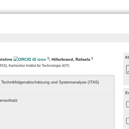
K
1
1
ristine
;
Hillerbrand, Rafaela
S), Karlsruher Institut für Technologie (KIT)
für Technikfolgenabschätzung und Systemanalyse (ITAS)
E
tenaufsatz