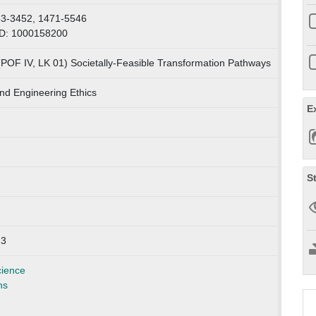
53-3452, 1471-5546
ID: 1000158200
(POF IV, LK 01) Societally-Feasible Transformation Pathways
nd Engineering Ethics
E
S
23
cience
ns