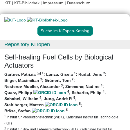
KIT
|
KIT-Bibliothek
|
Impressum
|
Datenschutz
Suche im KITopen-Katalog
Repository KITopen
Self-healing Fuel Cells by Biological
Actuators
1
1
2
Gartner, Patrizia
;
Lanza, Gisela
;
Rudat, Jens
;
2
2
Bilger, Maximilian
;
Grünert, Tom
;
3
4
Nesterov-Mueller, Alexander
;
Zimmerer, Nadine
;
4
4
Quarz, Philipp
;
Scharfer, Philip
;
4
5
Schabel, Wilhelm
;
Jung, André P.
;
5
Stahlberger, Mareen
;
5
Bräse, Stefan
1
Institut für Produktionstechnik (WBK), Karlsruher Institut für Technologie
(KIT)
2
Institut für Bio- und Lebensmitteltechnik (BLT), Karlsruher Institut für