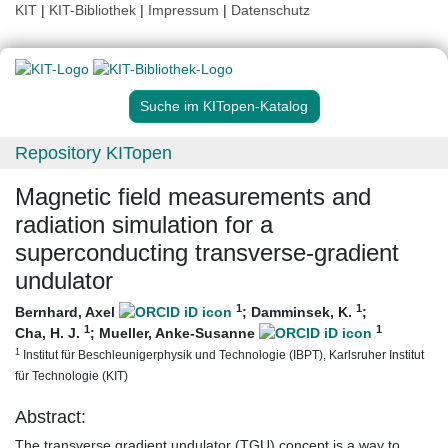
KIT
|
KIT-Bibliothek
|
Impressum
|
Datenschutz
Suche im KITopen-Katalog
Repository KITopen
Magnetic field measurements and
radiation simulation for a
superconducting transverse-gradient
undulator
1
1
Bernhard, Axel
;
Damminsek, K.
;
1
1
Cha, H. J.
;
Mueller, Anke-Susanne
1
Institut für Beschleunigerphysik und Technologie (IBPT), Karlsruher Institut
für Technologie (KIT)
Abstract:
The transverse gradient undulator (TGU) concept is a way to