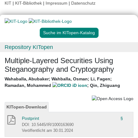
KIT
|
KIT-Bibliothek
|
Impressum
|
Datenschutz
Suche im KITopen-Katalog
Repository KITopen
Multiple-Layered Securities Using
Steganography and Cryptography
Wahaballa, Abubaker
;
Wahballa, Osman
;
Li, Fagen
;
Ramadan, Mohammed
;
Qin, Zhiguang
KITopen-Download
Postprint
§
DOI: 10.5445/IR/1000163690
Veröffentlicht am 30.01.2024