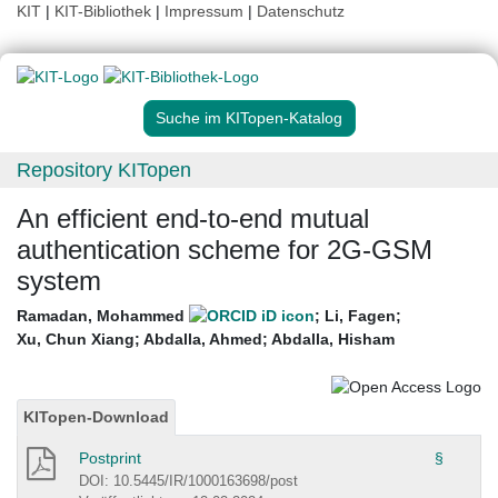
KIT
|
KIT-Bibliothek
|
Impressum
|
Datenschutz
Suche im KITopen-Katalog
Repository KITopen
An efficient end-to-end mutual
authentication scheme for 2G-GSM
system
Ramadan, Mohammed
;
Li, Fagen
;
Xu, Chun Xiang
;
Abdalla, Ahmed
;
Abdalla, Hisham
KITopen-Download
Postprint
§
DOI: 10.5445/IR/1000163698/post