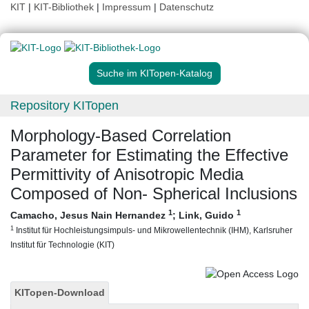
KIT
|
KIT-Bibliothek
|
Impressum
|
Datenschutz
Suche im KITopen-Katalog
Repository KITopen
Morphology-Based Correlation
Parameter for Estimating the Effective
Permittivity of Anisotropic Media
Composed of Non- Spherical Inclusions
1
1
Camacho, Jesus Nain Hernandez
;
Link, Guido
1
Institut für Hochleistungsimpuls- und Mikrowellentechnik (IHM), Karlsruher
Institut für Technologie (KIT)
KITopen-Download