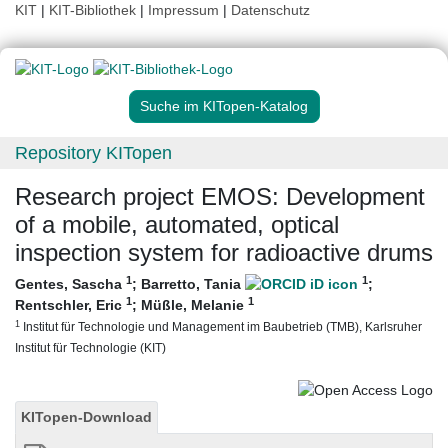
KIT
|
KIT-Bibliothek
|
Impressum
|
Datenschutz
Suche im KITopen-Katalog
Repository KITopen
Research project EMOS: Development
of a mobile, automated, optical
inspection system for radioactive drums
1
1
Gentes, Sascha
;
Barretto, Tania
;
1
1
Rentschler, Eric
;
Müßle, Melanie
1
Institut für Technologie und Management im Baubetrieb (TMB), Karlsruher
Institut für Technologie (KIT)
KITopen-Download