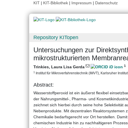
KIT
|
KIT-Bibliothek
|
Impressum
|
Datenschutz
Repository KITopen
Untersuchungen zur Direktsynt
mikrostrukturierten Membranre
1
Trinkies, Laura Lisa Gerda
1
Institut für Mikroverfahrenstechnik (IMVT), Karlsruher Institu
Abstract:
Wasserstoffperoxid ist ein äußerst flexibel einsetz
der Nahrungsmittel-, Pharma- und Kosmetikindustri
zeichnet sich hierbei durch seine hohe Selektivität 
Nebenprodukte. Mit dezentralen Reaktorsystemen zur
Chemikalie bedarfsgerecht vor Ort herstellen. Damit
chemischen Industrie hin zu nachhaltigeren Prozes