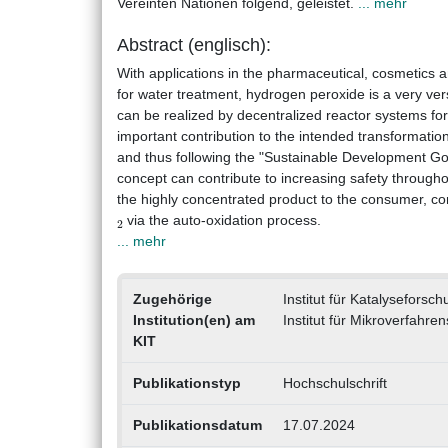
Vereinten Nationen folgend, geleistet.
... mehr
Abstract (englisch):
With applications in the pharmaceutical, cosmetics 
for water treatment, hydrogen peroxide is a very ve
can be realized by decentralized reactor systems f
important contribution to the intended transformati
and thus following the "Sustainable Development Goa
concept can contribute to increasing safety throughou
the highly concentrated product to the consumer, co
2
via the auto-oxidation process.
... mehr
Zugehörige
Institut für Katalyseforsc
Institution(en) am
Institut für Mikroverfahre
KIT
Publikationstyp
Hochschulschrift
Publikationsdatum
17.07.2024