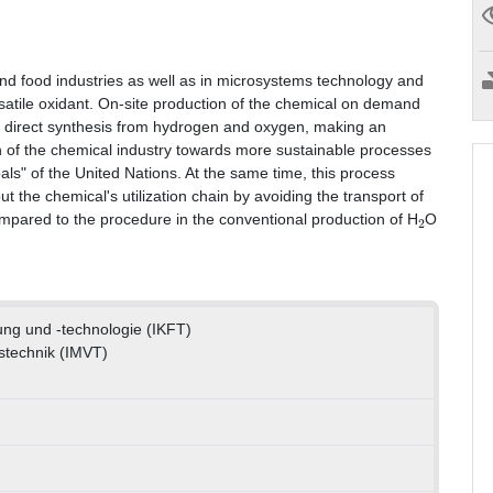
and food industries as well as in microsystems technology and
rsatile oxidant. On-site production of the chemical on demand
or direct synthesis from hydrogen and oxygen, making an
on of the chemical industry towards more sustainable processes
ls" of the United Nations. At the same time, this process
t the chemical's utilization chain by avoiding the transport of
2
mpared to the procedure in the conventional production of H
O
hung und -technologie (IKFT)
nstechnik (IMVT)