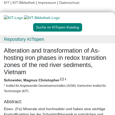
KIT
|
KIT-Bibliothek
|
Impressum
|
Datenschutz
Suche im KITopen-Katalog
Repository KITopen
Alteration and transformation of As-
hosting iron phases in redox transition
zones of the red river sediments,
Vietnam
1
Schneider, Magnus Christopher
1
Institut für Angewandte Geowissenschaften (AGW), Karlsruher Institut für
Technologie (KIT)
Abstract:
Eisen- (Fe) Minerale sind hochreaktiv und haben eine wichtige
Kontrollfunktion bei der Schadstoffdynamik in natürlichen und