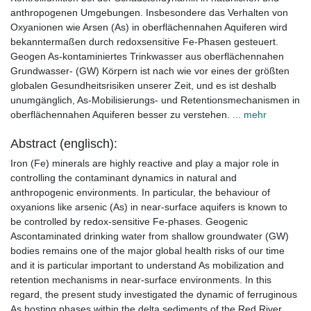
anthropogenen Umgebungen. Insbesondere das Verhalten von
Oxyanionen wie Arsen (As) in oberflächennahen Aquiferen wird
bekanntermaßen durch redoxsensitive Fe-Phasen gesteuert.
Geogen As-kontaminiertes Trinkwasser aus oberflächennahen
Grundwasser- (GW) Körpern ist nach wie vor eines der größten
globalen Gesundheitsrisiken unserer Zeit, und es ist deshalb
unumgänglich, As-Mobilisierungs- und Retentionsmechanismen in
oberflächennahen Aquiferen besser zu verstehen.
... mehr
Abstract (englisch):
Iron (Fe) minerals are highly reactive and play a major role in
controlling the contaminant dynamics in natural and
anthropogenic environments. In particular, the behaviour of
oxyanions like arsenic (As) in near-surface aquifers is known to
be controlled by redox-sensitive Fe-phases. Geogenic
Ascontaminated drinking water from shallow groundwater (GW)
bodies remains one of the major global health risks of our time
and it is particular important to understand As mobilization and
retention mechanisms in near-surface environments. In this
regard, the present study investigated the dynamic of ferruginous
As hosting phases within the delta sediments of the Red River