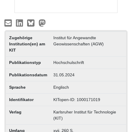
Zugehörige
Institut für Angewandte
Institution(en) am
Geowissenschaften (AGW)
KIT
Publikationstyp
Hochschulschrift
Publikationsdatum
31.05.2024
Sprache
Englisch
Identifikator
KITopen-ID: 1000171019
Verlag
Karlsruher Institut für Technologie
(KIT)
Umfang
xvii, 260 S.