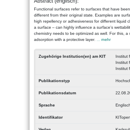
Abstract (englisch):
Functional surfaces refer to surfaces that have been 
different from their original state. Examples are sur
high repellency or adhesiveness for different liquid 
a surface – can highly influence a surface’s wettabili
chemistry needs to be optimized as well. For this, a
adsorption with a protective layer.
... mehr
Zugehörige Institution(en) am KIT
Institu
Institut
Institu
Publikationstyp
Hochsch
Publikationsdatum
22.08.2
Sprache
Englisc
Identifikator
KITope
Verlag
Karlsruh