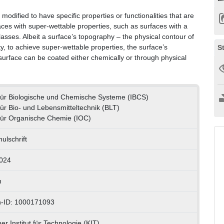
modified to have specific properties or functionalities that are
faces with super-wettable properties, such as surfaces with a
classes. Albeit a surface’s topography – the physical contour of
ty, to achieve super-wettable properties, the surface’s
S
 surface can be coated either chemically or through physical
t für Biologische und Chemische Systeme (IBCS)
 für Bio- und Lebensmitteltechnik (BLT)
t für Organische Chemie (IOC)
ulschrift
024
h
n-ID: 1000171093
er Institut für Technologie (KIT)