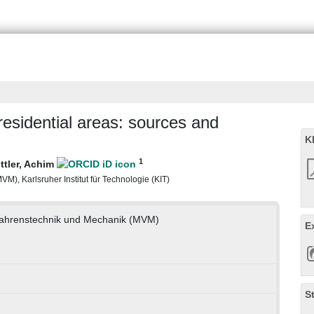
 residential areas: sources and
K
1
ittler, Achim
M), Karlsruher Institut für Technologie (KIT)
rfahrenstechnik und Mechanik (MVM)
E
S