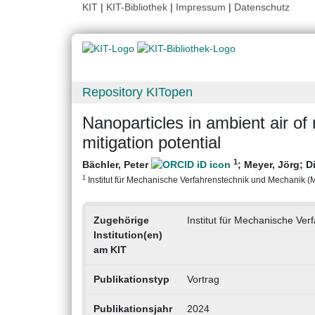
KIT
|
KIT-Bibliothek
|
Impressum
|
Datenschutz
Repository KITopen
Nanoparticles in ambient air of
mitigation potential
1
Bächler, Peter
;
Meyer, Jörg
;
D
1
Institut für Mechanische Verfahrenstechnik und Mechanik (MV
Zugehörige
Institut für Mechanische Ve
Institution(en)
am KIT
Publikationstyp
Vortrag
Publikationsjahr
2024