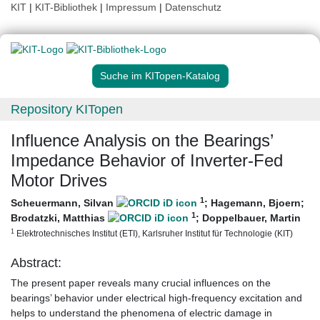
KIT
|
KIT-Bibliothek
|
Impressum
|
Datenschutz
Suche im KITopen-Katalog
Repository KITopen
Influence Analysis on the Bearings’
Impedance Behavior of Inverter-Fed
Motor Drives
1
Scheuermann, Silvan
;
Hagemann, Bjoern
;
1
Brodatzki, Matthias
;
Doppelbauer, Martin
1
Elektrotechnisches Institut (ETI), Karlsruher Institut für Technologie (KIT)
Abstract:
The present paper reveals many crucial influences on the
bearings’ behavior under electrical high-frequency excitation and
helps to understand the phenomena of electric damage in