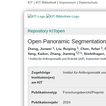
KIT
|
KIT-Bibliothek
|
Impressum
|
Datenschutz
Repository KITopen
Open Panoramic Segmentation
1
1
1
Zheng, Junwei
;
Liu, Ruiping
;
Chen, Yufan
;
1
Yang, Kailun
;
Zhang, Jiaming
;
Stiefelhagen,
1
Institut für Anthropomatik und Robotik (IAR), Karlsruher Insti
Zugehörige
Institut für Anthropomatik un
Institution(en)
am KIT
Publikationstyp
Forschungsbericht/Preprint
Publikationsjahr
2024