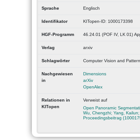
Sprache
Englisch
Identifikator
KITopen-ID: 1000173398
HGF-Programm
46.24.01 (POF IV, LK 01) App
Verlag
arxiv
Schlagwörter
Computer Vision and Pattern
Nachgewiesen
Dimensions
in
arXiv
OpenAlex
Relationen in
Verweist auf
KITopen
Open Panoramic Segmentatio
Wu, Chengzhi; Yang, Kailun;
Proceedingsbeitrag (100017