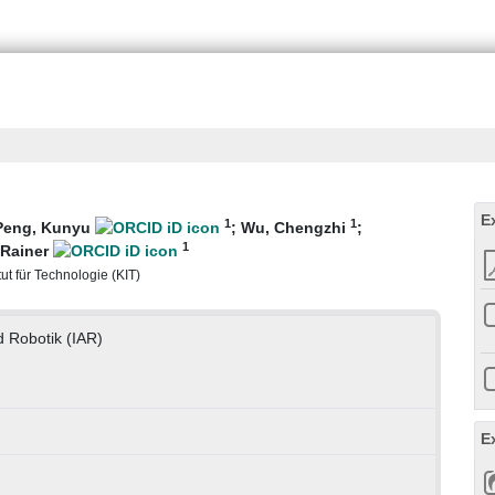
E
1
1
Peng, Kunyu
;
Wu, Chengzhi
;
1
 Rainer
tut für Technologie (KIT)
d Robotik (IAR)
E