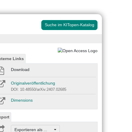
Suche im KITopen-Katalog
xterne Links
Download
Originalveröffentlichung
DOI: 10.48550/arXiv.2407.02685
Dimensions
xport
Exportieren als ...