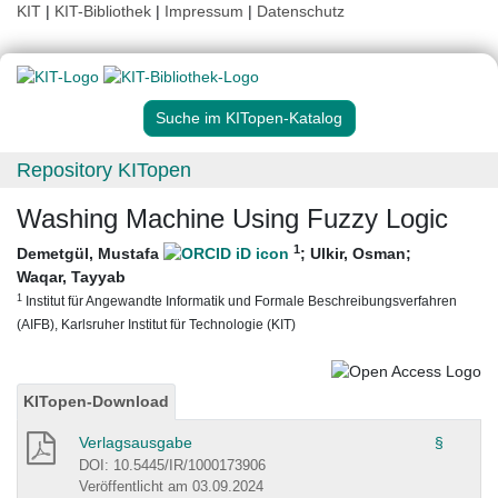
KIT
|
KIT-Bibliothek
|
Impressum
|
Datenschutz
Suche im KITopen-Katalog
Repository KITopen
Washing Machine Using Fuzzy Logic
1
Demetgül, Mustafa
;
Ulkir, Osman
;
Waqar, Tayyab
1
Institut für Angewandte Informatik und Formale Beschreibungsverfahren
(AIFB), Karlsruher Institut für Technologie (KIT)
KITopen-Download
Verlagsausgabe
§
DOI: 10.5445/IR/1000173906
Veröffentlicht am 03.09.2024