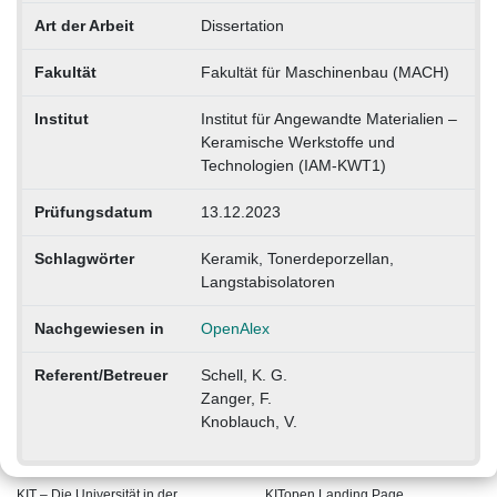
Art der Arbeit
Dissertation
Fakultät
Fakultät für Maschinenbau (MACH)
Institut
Institut für Angewandte Materialien –
Keramische Werkstoffe und
Technologien (IAM-KWT1)
Prüfungsdatum
13.12.2023
Schlagwörter
Keramik, Tonerdeporzellan,
Langstabisolatoren
Nachgewiesen in
OpenAlex
Referent/Betreuer
Schell, K. G.
Zanger, F.
Knoblauch, V.
KIT – Die Universität in der
KITopen Landing Page