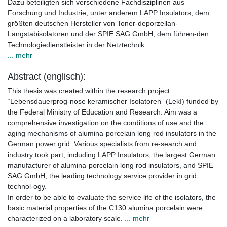
Dazu beteiligten sich verschiedene Fachdisziplinen aus
Forschung und Industrie, unter anderem LAPP Insulators, dem
größten deutschen Hersteller von Toner-deporzellan-
Langstabisolatoren und der SPIE SAG GmbH, dem führen-den
Technologiedienstleister in der Netztechnik.
... mehr
Abstract (englisch):
This thesis was created within the research project
“Lebensdauerprog-nose keramischer Isolatoren” (LekI) funded by
the Federal Ministry of Education and Research. Aim was a
comprehensive investigation on the conditions of use and the
aging mechanisms of alumina-porcelain long rod insulators in the
German power grid. Various specialists from re-search and
industry took part, including LAPP Insulators, the largest German
manufacturer of alumina-porcelain long rod insulators, and SPIE
SAG GmbH, the leading technology service provider in grid
technol-ogy.
In order to be able to evaluate the service life of the isolators, the
basic material properties of the C130 alumina porcelain were
characterized on a laboratory scale.
... mehr