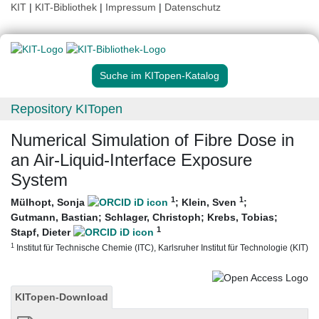
KIT
|
KIT-Bibliothek
|
Impressum
|
Datenschutz
Suche im KITopen-Katalog
Repository KITopen
Numerical Simulation of Fibre Dose in
an Air-Liquid-Interface Exposure
System
1
1
Mülhopt, Sonja
;
Klein, Sven
;
Gutmann, Bastian
;
Schlager, Christoph
;
Krebs, Tobias
;
1
Stapf, Dieter
1
Institut für Technische Chemie (ITC), Karlsruher Institut für Technologie (KIT)
KITopen-Download