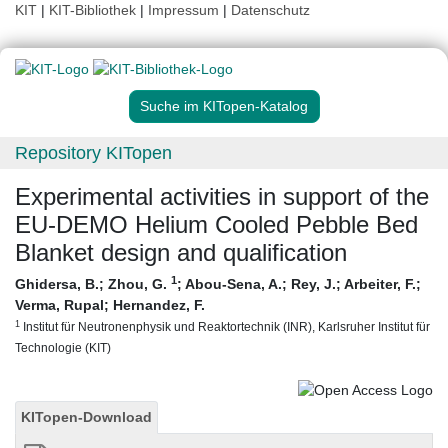
KIT
|
KIT-Bibliothek
|
Impressum
|
Datenschutz
Suche im KITopen-Katalog
Repository KITopen
Experimental activities in support of the
EU-DEMO Helium Cooled Pebble Bed
Blanket design and qualification
1
Ghidersa, B.
;
Zhou, G.
;
Abou-Sena, A.
;
Rey, J.
;
Arbeiter, F.
;
Verma, Rupal
;
Hernandez, F.
1
Institut für Neutronenphysik und Reaktortechnik (INR), Karlsruher Institut für
Technologie (KIT)
KITopen-Download