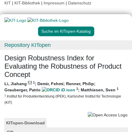
KIT
|
KIT-Bibliothek
|
Impressum
|
Datenschutz
Suche im KITopen-Katalog
Repository KITopen
Design Robustness Index for
Evaluating the Robustness of Product
Concept
1
Li, Jiahang
;
Demir, Fehmi
;
Renner, Philip
;
1
1
Grauberger, Patric
;
Matthiesen, Sven
1
Institut für Produktentwicklung (IPEK), Karlsruher Institut für Technologie
(KIT)
KITopen-Download