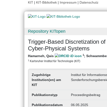
KIT
|
KIT-Bibliothek
|
Impressum
|
Datenschutz
Repository KITopen
Trigger-Based Discretization 
Cyber-Physical Systems
1
Hamarneh, Qais
;
Schwammber
1
Karlsruher Institut für Technologie (KIT)
Zugehörige
Institut für Information
Institution(en) am
Sonderforschungsberei
KIT
Publikationstyp
Proceedingsbeitrag
Publikationsdatum
06.05.2025