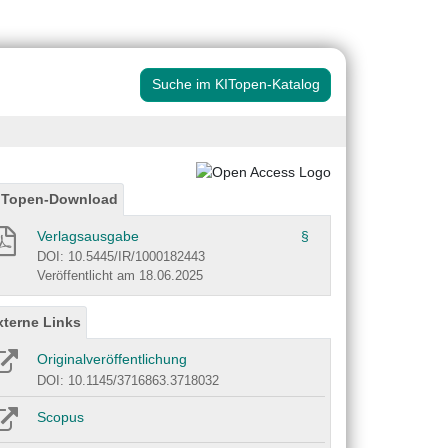
Suche im KITopen-Katalog
ITopen-Download
Verlagsausgabe
§
DOI: 10.5445/IR/1000182443
Veröffentlicht am 18.06.2025
xterne Links
Originalveröffentlichung
DOI: 10.1145/3716863.3718032
Scopus