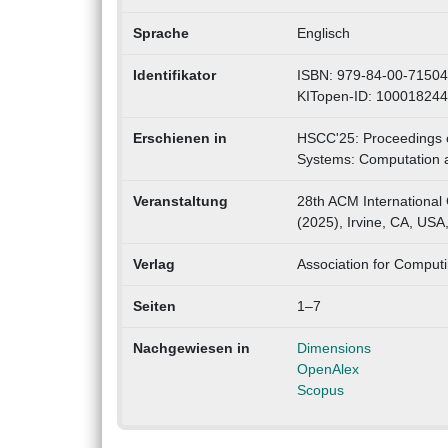
Sprache
Englisch
Identifikator
ISBN: 979-84-00-71504
KITopen-ID: 10001824
Erschienen in
HSCC'25: Proceedings o
Systems: Computation 
Veranstaltung
28th ACM International
(2025), Irvine, CA, USA
Verlag
Association for Comput
Seiten
1–7
Nachgewiesen in
Dimensions
OpenAlex
Scopus