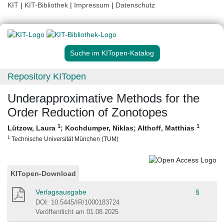
KIT
|
KIT-Bibliothek
|
Impressum
|
Datenschutz
Suche im KITopen-Katalog
Repository KITopen
Underapproximative Methods for the
Order Reduction of Zonotopes
1
1
Lützow, Laura
;
Kochdumper, Niklas
;
Althoff, Matthias
1
Technische Universität München (TUM)
KITopen-Download
Verlagsausgabe
§
DOI: 10.5445/IR/1000183724
Veröffentlicht am 01.08.2025