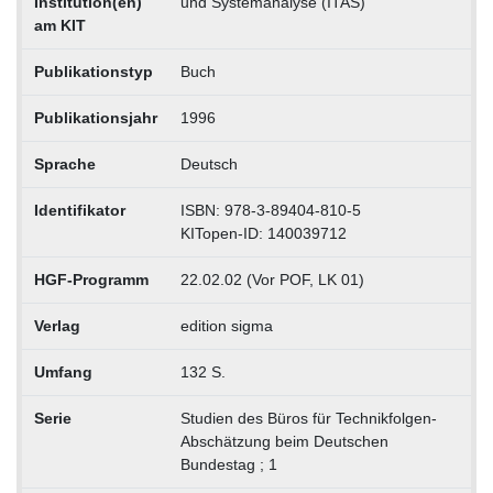
Institution(en)
und Systemanalyse (ITAS)
am KIT
Publikationstyp
Buch
Publikationsjahr
1996
Sprache
Deutsch
Identifikator
ISBN: 978-3-89404-810-5
KITopen-ID: 140039712
HGF-Programm
22.02.02 (Vor POF, LK 01)
Verlag
edition sigma
Umfang
132 S.
Serie
Studien des Büros für Technikfolgen-
Abschätzung beim Deutschen
Bundestag ; 1