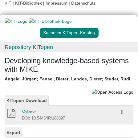
KIT
|
KIT-Bibliothek
|
Impressum
|
Datenschutz
Suche im KITopen-Katalog
Repository KITopen
Developing knowledge-based systems
with MIKE
Angele, Jürgen
;
Fensel, Dieter
;
Landes, Dieter
;
Studer, Rudi
KITopen-Download
Volltext
§
DOI: 10.5445/IR/188397
Export