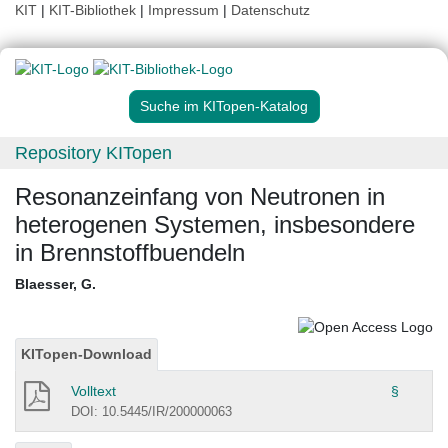
KIT
|
KIT-Bibliothek
|
Impressum
|
Datenschutz
Suche im KITopen-Katalog
Repository KITopen
Resonanzeinfang von Neutronen in
heterogenen Systemen, insbesondere
in Brennstoffbuendeln
Blaesser, G.
KITopen-Download
Volltext
§
DOI: 10.5445/IR/200000063