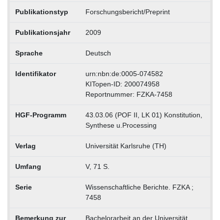
Publikationstyp
Forschungsbericht/Preprint
Publikationsjahr
2009
Sprache
Deutsch
Identifikator
urn:nbn:de:0005-074582
KITopen-ID: 200074958
Reportnummer: FZKA-7458
HGF-Programm
43.03.06 (POF II, LK 01) Konstitution,
Synthese u.Processing
Verlag
Universität Karlsruhe (TH)
Umfang
V, 71 S.
Serie
Wissenschaftliche Berichte. FZKA ;
7458
Bemerkung zur
Bachelorarbeit an der Universität