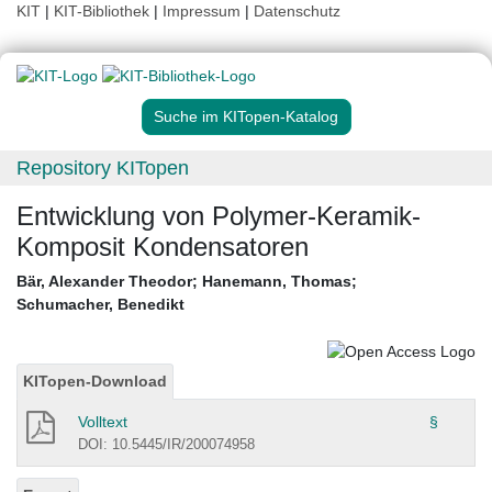
KIT
|
KIT-Bibliothek
|
Impressum
|
Datenschutz
Suche im KITopen-Katalog
Repository KITopen
Entwicklung von Polymer-Keramik-
Komposit Kondensatoren
Bär, Alexander Theodor
;
Hanemann, Thomas
;
Schumacher, Benedikt
KITopen-Download
Volltext
§
DOI: 10.5445/IR/200074958