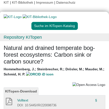
KIT
|
KIT-Bibliothek
|
Impressum
|
Datenschutz
Suche im KITopen-Katalog
Repository KITopen
Natural and drained temperate bog-
forest ecosystems: Carbon sink or
carbon source?
Hommeltenberg, J.
;
Steinbrecher, R.
;
Drösler, M.
;
Mauder, M.
;
Schmid, H. P.
KITopen-Download
Volltext
§
DOI: 10.5445/IR/220098736