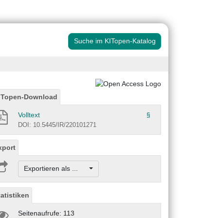
Suche im KITopen-Katalog
ITopen-Download
Volltext
§
DOI: 10.5445/IR/220101271
xport
Exportieren als ...
tatistiken
Seitenaufrufe: 113