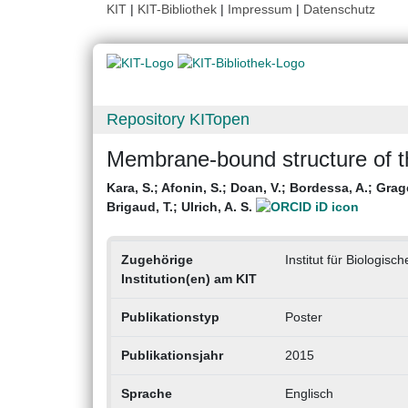
KIT
|
KIT-Bibliothek
|
Impressum
|
Datenschutz
Repository KITopen
Membrane-bound structure of th
Kara, S.
;
Afonin, S.
;
Doan, V.
;
Bordessa, A.
;
Grage
Brigaud, T.
;
Ulrich, A. S.
Zugehörige
Institut für Biologis
Institution(en) am KIT
Publikationstyp
Poster
Publikationsjahr
2015
Sprache
Englisch