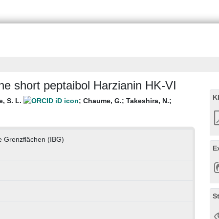
e short peptaibol Harzianin HK-VI
K
, S. L.
;
Chaume, G.
;
Takeshira, N.
;
che Grenzflächen (IBG)
E
S