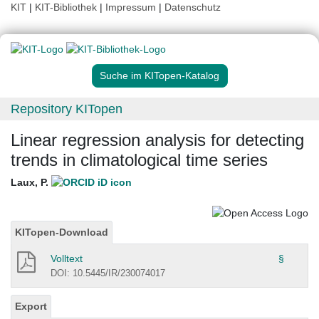
KIT
|
KIT-Bibliothek
|
Impressum
|
Datenschutz
Suche im KITopen-Katalog
Repository KITopen
Linear regression analysis for detecting
trends in climatological time series
Laux, P.
KITopen-Download
Volltext
§
DOI: 10.5445/IR/230074017
Export