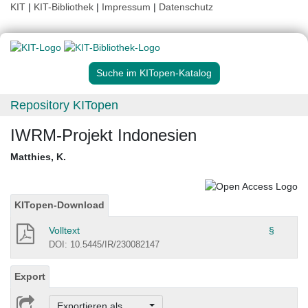
KIT
|
KIT-Bibliothek
|
Impressum
|
Datenschutz
Suche im KITopen-Katalog
Repository KITopen
IWRM-Projekt Indonesien
Matthies, K.
KITopen-Download
Volltext
§
DOI: 10.5445/IR/230082147
Export
Exportieren als ...