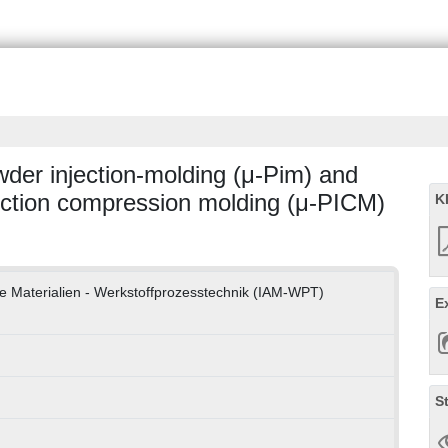
der injection-molding (μ-Pim) and
ection compression molding (μ-PICM)
K
te Materialien - Werkstoffprozesstechnik (IAM-WPT)
E
S