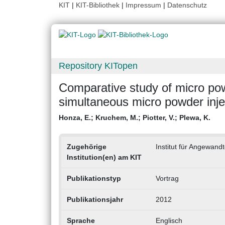
KIT
|
KIT-Bibliothek
|
Impressum
|
Datenschutz
Repository KITopen
Comparative study of micro pow
simultaneous micro powder inj
Honza, E.
;
Kruchem, M.
;
Piotter, V.
;
Plewa, K.
Zugehörige
Institut für Angewand
Institution(en) am KIT
Publikationstyp
Vortrag
Publikationsjahr
2012
Sprache
Englisch