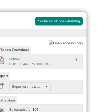
Suche im KITopen-Katalog
ITopen-Download
Volltext
§
DOI: 10.5445/IR/230086195
xport
Exportieren als ...
tatistiken
Seitenaufrufe: 107