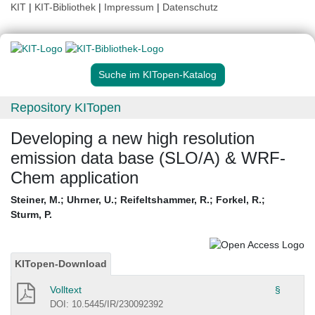
KIT
|
KIT-Bibliothek
|
Impressum
|
Datenschutz
Suche im KITopen-Katalog
Repository KITopen
Developing a new high resolution
emission data base (SLO/A) & WRF-
Chem application
Steiner, M.
;
Uhrner, U.
;
Reifeltshammer, R.
;
Forkel, R.
;
Sturm, P.
KITopen-Download
Volltext
§
DOI: 10.5445/IR/230092392