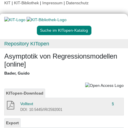
KIT
|
KIT-Bibliothek
|
Impressum
|
Datenschutz
Suche im KITopen-Katalog
Repository KITopen
Asymptotik von Regressionsmodellen
[online]
Bader, Guido
KITopen-Download
Volltext
§
DOI: 10.5445/IR/2592001
Export