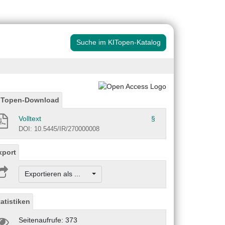
Suche im KITopen-Katalog
ITopen-Download
Volltext
§
DOI: 10.5445/IR/270000008
xport
Exportieren als ...
tatistiken
Seitenaufrufe: 373