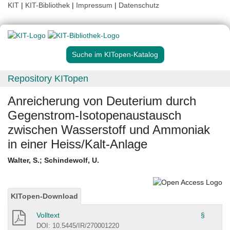
KIT
|
KIT-Bibliothek
|
Impressum
|
Datenschutz
Suche im KITopen-Katalog
Repository KITopen
Anreicherung von Deuterium durch
Gegenstrom-Isotopenaustausch
zwischen Wasserstoff und Ammoniak
in einer Heiss/Kalt-Anlage
Walter, S.
;
Schindewolf, U.
KITopen-Download
Volltext
§
DOI: 10.5445/IR/270001220