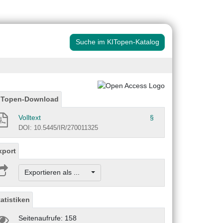
Suche im KITopen-Katalog
ITopen-Download
Volltext
§
DOI: 10.5445/IR/270011325
xport
Exportieren als ...
tatistiken
Seitenaufrufe: 158