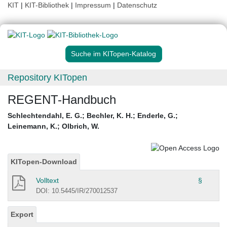
KIT
|
KIT-Bibliothek
|
Impressum
|
Datenschutz
Suche im KITopen-Katalog
Repository KITopen
REGENT-Handbuch
Schlechtendahl, E. G.
;
Bechler, K. H.
;
Enderle, G.
;
Leinemann, K.
;
Olbrich, W.
KITopen-Download
Volltext
§
DOI: 10.5445/IR/270012537
Export