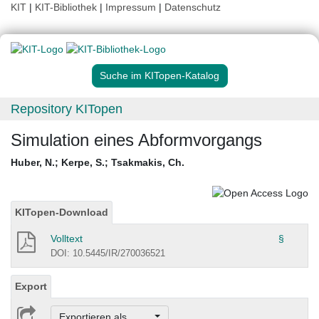
KIT
|
KIT-Bibliothek
|
Impressum
|
Datenschutz
Suche im KITopen-Katalog
Repository KITopen
Simulation eines Abformvorgangs
Huber, N.
;
Kerpe, S.
;
Tsakmakis, Ch.
KITopen-Download
Volltext
§
DOI: 10.5445/IR/270036521
Export
Exportieren als ...