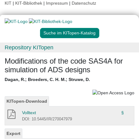
KIT
|
KIT-Bibliothek
|
Impressum
|
Datenschutz
Suche im KITopen-Katalog
Repository KITopen
Modifications of the code SAS4A for
simulation of ADS designs
Dagan, R.
;
Broeders, C. H. M.
;
Struwe, D.
KITopen-Download
Volltext
§
DOI: 10.5445/IR/270047979
Export