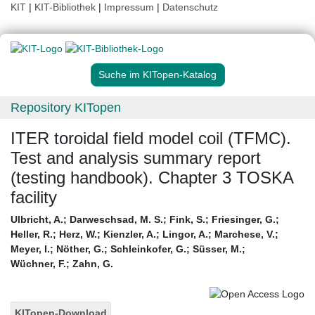
KIT
|
KIT-Bibliothek
|
Impressum
|
Datenschutz
Suche im KITopen-Katalog
Repository KITopen
ITER toroidal field model coil (TFMC).
Test and analysis summary report
(testing handbook). Chapter 3 TOSKA
facility
Ulbricht, A.
;
Darweschsad, M. S.
;
Fink, S.
;
Friesinger, G.
;
Heller, R.
;
Herz, W.
;
Kienzler, A.
;
Lingor, A.
;
Marchese, V.
;
Meyer, I.
;
Nöther, G.
;
Schleinkofer, G.
;
Süsser, M.
;
Wüchner, F.
;
Zahn, G.
KITopen-Download