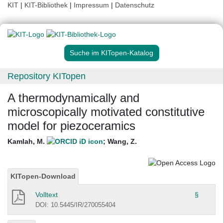
KIT
|
KIT-Bibliothek
|
Impressum
|
Datenschutz
Suche im KITopen-Katalog
Repository KITopen
A thermodynamically and
microscopically motivated constitutive
model for piezoceramics
Kamlah, M.
;
Wang, Z.
KITopen-Download
Volltext
§
DOI: 10.5445/IR/270055404