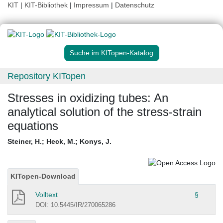
KIT
|
KIT-Bibliothek
|
Impressum
|
Datenschutz
Suche im KITopen-Katalog
Repository KITopen
Stresses in oxidizing tubes: An
analytical solution of the stress-strain
equations
Steiner, H.
;
Heck, M.
;
Konys, J.
KITopen-Download
Volltext
§
DOI: 10.5445/IR/270065286